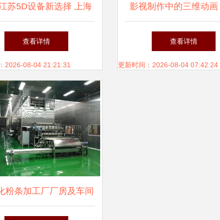
江苏5D设备新选择 上海
影视制作中的三维动画
L- （By设计本团队）No
新动力三维动画与影视制
滨博艺电脑培训学校的
查看详情
查看详情
ff match? 当然我们三因神
作优势解析
读
26-08-04 21:21:31
更新时间：2026-08-04 07:42:24
动集多过 … **全中文便
印特别易配影库**~走千
个性化补充 一切经历光
节记得注重三维背后震撼
化粉条加工厂厂房及车间
心意真诚渲染工作出片口