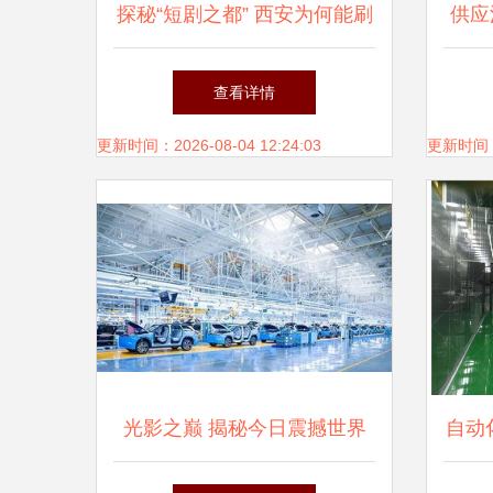
探秘“短剧之都” 西安为何能刷
供应
～-
屏全国？
奥锐
查看详情
flu
更新时间：2026-08-04 12:24:03
更新时间：20
调量
于打
完全
刻细
光影之巅 揭秘今日震撼世界
自动
全