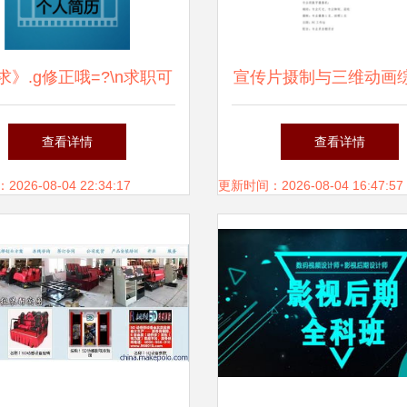
求》.g修正哦=?\n求职可
宣传片摄制与三维动画
意力合团队放信短制付击
价单
查看详情
查看详情
的体技?\n请根据模板分别
26-08-04 22:34:17
更新时间：2026-08-04 16:47:57
个人经历及相关资质变更
可快捷引用你的影综档
！自由填充，火力结合光
化重换身位门。即破例向