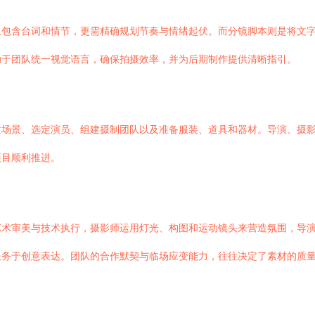
仅包含台词和情节，更需精确规划节奏与情绪起伏。而分镜脚本则是将文
助于团队统一视觉语言，确保拍摄效率，并为后期制作提供清晰指引。
建场景、选定演员、组建摄制团队以及准备服装、道具和器材。导演、摄
项目顺利推进。
艺术审美与技术执行，摄影师运用灯光、构图和运动镜头来营造氛围，导
服务于创意表达。团队的合作默契与临场应变能力，往往决定了素材的质